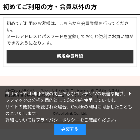
初めてご利用の方・会員以外の方
初めてご利用のお客様は、こちらから会員登録を行ってくださ
い。
メールアドレスとパスワードを登録しておくと便利にお買い物が
できるようになります。
会社案内
プライバシーポリシー
サイトのご利用にあたって（利用規約）
会員規約
当サイトでは利用体験の向上およびコンテンツの最適な提供、ト
特定商取引法に基づく表記について
セキュリティについて
FAQ
ラフィックの分析を目的としてCookieを使用しています。
サイトの閲覧を継続された場合、Cookieの利用に同意したことも
©Apollolink Co., Ltd.
のといたします。
詳細については
プライバシーポリシー
をご確認ください。
承諾する