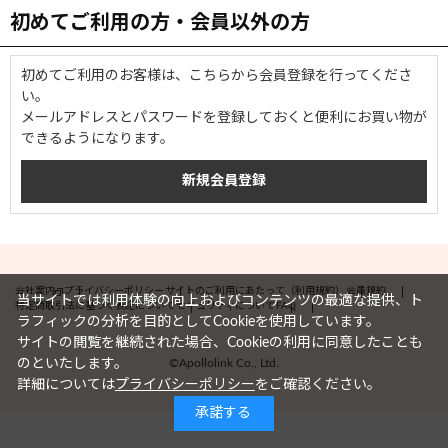
初めてご利用の方・会員以外の方
初めてご利用のお客様は、こちらから会員登録を行ってくださ
い。
メールアドレスとパスワードを登録しておくと便利にお買い物が
できるようになります。
会社案内
プライバシーポリシー
サイトのご利用にあたって（利用規約）
会員規約
当サイトでは利用体験の向上およびコンテンツの最適な提供、ト
特定商取引法に基づく表記について
セキュリティについて
FAQ
ラフィックの分析を目的としてCookieを使用しています。
サイトの閲覧を継続された場合、Cookieの利用に同意したことも
©Apollolink Co., Ltd.
のといたします。
詳細については
プライバシーポリシー
をご確認ください。
承諾する