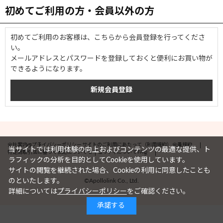
初めてご利用の方・会員以外の方
初めてご利用のお客様は、こちらから会員登録を行ってくださ
い。
メールアドレスとパスワードを登録しておくと便利にお買い物が
できるようになります。
会社案内
プライバシーポリシー
サイトのご利用にあたって（利用規約）
会員規約
当サイトでは利用体験の向上およびコンテンツの最適な提供、ト
特定商取引法に基づく表記について
セキュリティについて
FAQ
ラフィックの分析を目的としてCookieを使用しています。
サイトの閲覧を継続された場合、Cookieの利用に同意したことも
©Apollolink Co., Ltd.
のといたします。
詳細については
プライバシーポリシー
をご確認ください。
承諾する