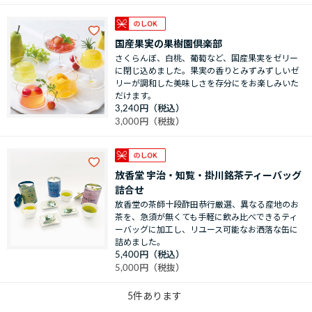
国産果実の果樹園倶楽部
さくらんぼ、白桃、葡萄など、国産果実をゼリー
に閉じ込めました。果実の香りとみずみずしいゼ
リーが調和した美味しさを存分にをお楽しみいた
だけます。
3,240円
3,000円
放香堂 宇治・知覧・掛川銘茶ティーバッグ
詰合せ
放香堂の茶師十段酢田恭行厳選、異なる産地のお
茶を、急須が無くても手軽に飲み比べできるティ
ーバッグに加工し、リユース可能なお洒落な缶に
詰めました。
5,400円
5,000円
5
件あります