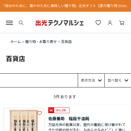
「自分のために、誰かのために美味しい贈り物」出光ギフト【夏の贈り物 2026】
ホーム
>
贈り物・お取り寄せ
>
百貨店
百貨店
表示方法
並べ替え
5
件あります
佐藤養助 稲庭干温飩
万延元年の創業以来、歴代の養助に受け継がれて
きた伝統の技が生む、なめらかなのどごしと強い