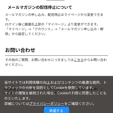
メールマガジンの配信停止について
メールマガジンの申し込み、配信停止はマイページから変更できま
す。
ログイン後に画面右上部の「マイページ」より変更ができます。
「マイページ」→「アカウント」→「メールマガジン申し込み・解
除」から設定してください。
お問い合わせ
その他のご質問、お問い合わせにつきましては
こちら
からお問い合わ
せください。
当サイトでは利用体験の向上およびコンテンツの最適な提供、ト
ラフィックの分析を目的としてCookieを使用しています。
会社案内
プライバシーポリシー
サイトのご利用にあたって（利用規約）
会員規約
サイトの閲覧を継続された場合、Cookieの利用に同意したことも
特定商取引法に基づく表記について
セキュリティについて
FAQ
のといたします。
詳細については
プライバシーポリシー
をご確認ください。
©Apollolink Co., Ltd.
承諾する