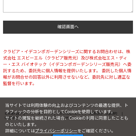
クラピア・イデコンポガーデンシリーズに関するお問合わせは、株
式会社 エスビーエル（クラピア販売元）及び株式会社エス・ディ
ー・エス バイオテック（イデコンポガーデンシリーズ販売元）へ委
託するため、委託先に個人情報を提供いたします。 委託した個人情
報がお問合せの回答以外に利用させないなど、委託先に対し適正な
監督を行います。
当サイトでは利用体験の向上およびコンテンツの最適な提供、ト
ラフィックの分析を目的としてCookieを使用しています。
会社案内
プライバシーポリシー
サイトのご利用にあたって（利用規約）
会員規約
サイトの閲覧を継続された場合、Cookieの利用に同意したことも
特定商取引法に基づく表記について
セキュリティについて
FAQ
のといたします。
詳細については
プライバシーポリシー
をご確認ください。
©Apollolink Co., Ltd.