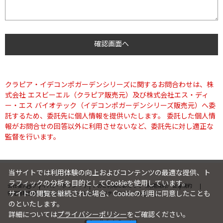
クラピア・イデコンポガーデンシリーズに関するお問合わせは、株
式会社 エスビーエル（クラピア販売元）及び株式会社エス・ディ
ー・エス バイオテック（イデコンポガーデンシリーズ販売元）へ委
託するため、委託先に個人情報を提供いたします。 委託した個人情
報がお問合せの回答以外に利用させないなど、委託先に対し適正な
監督を行います。
当サイトでは利用体験の向上およびコンテンツの最適な提供、ト
ラフィックの分析を目的としてCookieを使用しています。
会社案内
プライバシーポリシー
サイトのご利用にあたって（利用規約）
会員規約
サイトの閲覧を継続された場合、Cookieの利用に同意したことも
特定商取引法に基づく表記について
セキュリティについて
FAQ
のといたします。
詳細については
プライバシーポリシー
をご確認ください。
©Apollolink Co., Ltd.