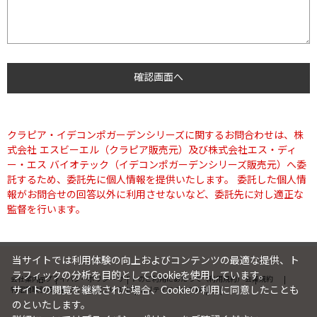
クラピア・イデコンポガーデンシリーズに関するお問合わせは、株
式会社 エスビーエル（クラピア販売元）及び株式会社エス・ディ
ー・エス バイオテック（イデコンポガーデンシリーズ販売元）へ委
託するため、委託先に個人情報を提供いたします。 委託した個人情
報がお問合せの回答以外に利用させないなど、委託先に対し適正な
監督を行います。
当サイトでは利用体験の向上およびコンテンツの最適な提供、ト
ラフィックの分析を目的としてCookieを使用しています。
会社案内
プライバシーポリシー
サイトのご利用にあたって（利用規約）
会員規約
サイトの閲覧を継続された場合、Cookieの利用に同意したことも
特定商取引法に基づく表記について
セキュリティについて
FAQ
のといたします。