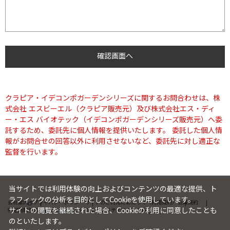
クラピア・イデコンポガーデンシリーズに関するお問合わせは、株
式会社 エスビーエル（クラピア販売元）及び株式会社エス・ディ
ー・エス バイオテック（イデコンポガーデンシリーズ販売元）へ委
託するため、委託先に個人情報を提供いたします。 委託した個人情
報がお問合せの回答以外に利用させないなど、委託先に対し適正な
監督を行います。
当サイトでは利用体験の向上およびコンテンツの最適な提供、ト
ラフィックの分析を目的としてCookieを使用しています。
会社案内
プライバシーポリシー
サイトのご利用にあたって（利用規約）
会員規約
サイトの閲覧を継続された場合、Cookieの利用に同意したことも
特定商取引法に基づく表記について
セキュリティについて
FAQ
のといたします。