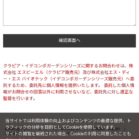
クラピア・イデコンポガーデンシリーズに関するお問合わせは、株
式会社 エスビーエル（クラピア販売元）及び株式会社エス・ディ
ー・エス バイオテック（イデコンポガーデンシリーズ販売元）へ委
託するため、委託先に個人情報を提供いたします。 委託した個人情
報がお問合せの回答以外に利用させないなど、委託先に対し適正な
監督を行います。
当サイトでは利用体験の向上およびコンテンツの最適な提供、ト
ラフィックの分析を目的としてCookieを使用しています。
会社案内
プライバシーポリシー
サイトのご利用にあたって（利用規約）
会員規約
サイトの閲覧を継続された場合、Cookieの利用に同意したことも
特定商取引法に基づく表記について
セキュリティについて
FAQ