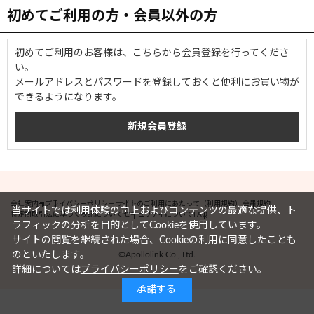
初めてご利用の方・会員以外の方
初めてご利用のお客様は、こちらから会員登録を行ってくださ
い。
メールアドレスとパスワードを登録しておくと便利にお買い物が
できるようになります。
会社案内
プライバシーポリシー
サイトのご利用にあたって（利用規約）
会員規約
当サイトでは利用体験の向上およびコンテンツの最適な提供、ト
特定商取引法に基づく表記について
セキュリティについて
FAQ
ラフィックの分析を目的としてCookieを使用しています。
サイトの閲覧を継続された場合、Cookieの利用に同意したことも
©Apollolink Co., Ltd.
のといたします。
詳細については
プライバシーポリシー
をご確認ください。
承諾する