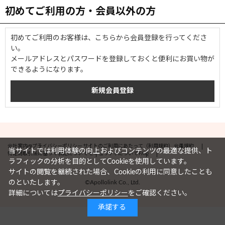
初めてご利用の方・会員以外の方
初めてご利用のお客様は、こちらから会員登録を行ってくださ
い。
メールアドレスとパスワードを登録しておくと便利にお買い物が
できるようになります。
会社案内
プライバシーポリシー
サイトのご利用にあたって（利用規約）
会員規約
当サイトでは利用体験の向上およびコンテンツの最適な提供、ト
特定商取引法に基づく表記について
セキュリティについて
FAQ
ラフィックの分析を目的としてCookieを使用しています。
サイトの閲覧を継続された場合、Cookieの利用に同意したことも
©Apollolink Co., Ltd.
のといたします。
詳細については
プライバシーポリシー
をご確認ください。
承諾する