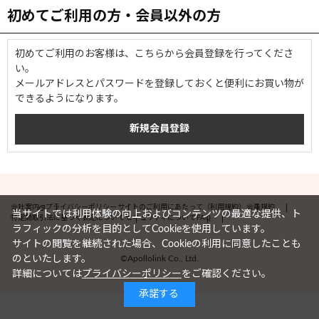
初めてご利用の方・会員以外の方
初めてご利用のお客様は、こちらから会員登録を行ってくださ
い。
メールアドレスとパスワードを登録しておくと便利にお買い物が
できるようになります。
会社案内
プライバシーポリシー
サイトのご利用にあたって（利用規約）
会員規約
当サイトでは利用体験の向上およびコンテンツの最適な提供、ト
特定商取引法に基づく表記について
セキュリティについて
FAQ
ラフィックの分析を目的としてCookieを使用しています。
サイトの閲覧を継続された場合、Cookieの利用に同意したことも
©Apollolink Co., Ltd.
のといたします。
詳細については
プライバシーポリシー
をご確認ください。
承諾する