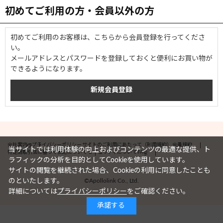
初めてご利用の方・会員以外の方
初めてご利用のお客様は、こちらから会員登録を行ってくださ
い。
メールアドレスとパスワードを登録しておくと便利にお買い物が
できるようになります。
会社案内
プライバシーポリシー
サイトのご利用にあたって（利用規約）
会員規約
当サイトでは利用体験の向上およびコンテンツの最適な提供、ト
特定商取引法に基づく表記について
セキュリティについて
FAQ
ラフィックの分析を目的としてCookieを使用しています。
サイトの閲覧を継続された場合、Cookieの利用に同意したことも
©Apollolink Co., Ltd.
のといたします。
詳細については
プライバシーポリシー
をご確認ください。
承諾する