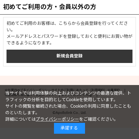
初めてご利用の方・会員以外の方
初めてご利用のお客様は、こちらから会員登録を行ってくださ
い。
メールアドレスとパスワードを登録しておくと便利にお買い物が
できるようになります。
会社案内
プライバシーポリシー
サイトのご利用にあたって（利用規約）
会員規約
当サイトでは利用体験の向上およびコンテンツの最適な提供、ト
特定商取引法に基づく表記について
セキュリティについて
FAQ
ラフィックの分析を目的としてCookieを使用しています。
サイトの閲覧を継続された場合、Cookieの利用に同意したことも
©Apollolink Co., Ltd.
のといたします。
詳細については
プライバシーポリシー
をご確認ください。
承諾する