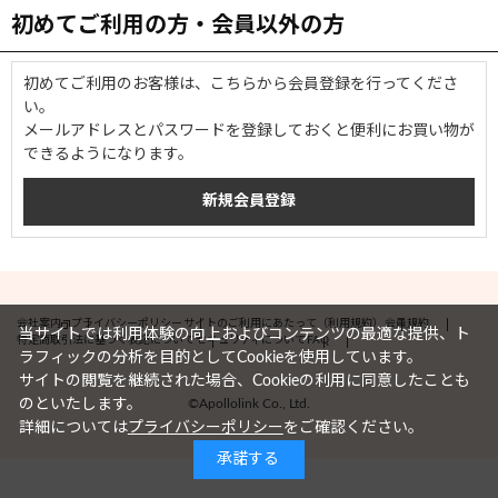
初めてご利用の方・会員以外の方
初めてご利用のお客様は、こちらから会員登録を行ってくださ
い。
メールアドレスとパスワードを登録しておくと便利にお買い物が
できるようになります。
会社案内
プライバシーポリシー
サイトのご利用にあたって（利用規約）
会員規約
当サイトでは利用体験の向上およびコンテンツの最適な提供、ト
特定商取引法に基づく表記について
セキュリティについて
FAQ
ラフィックの分析を目的としてCookieを使用しています。
サイトの閲覧を継続された場合、Cookieの利用に同意したことも
©Apollolink Co., Ltd.
のといたします。
詳細については
プライバシーポリシー
をご確認ください。
承諾する