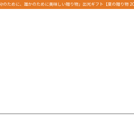
分のために、誰かのために美味しい贈り物」出光ギフト【夏の贈り物 20