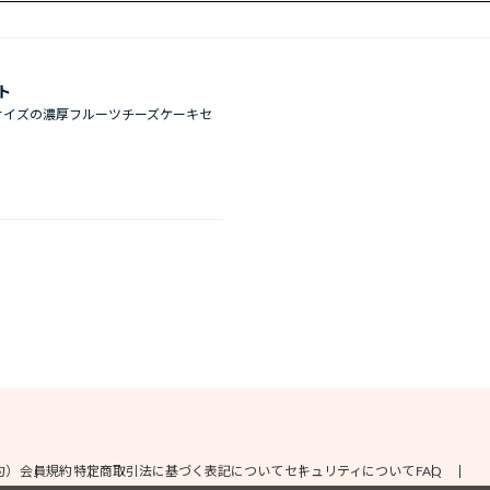
ト
サイズの濃厚フルーツチーズケーキセ
約）
会員規約
特定商取引法に基づく表記について
セキュリティについて
FAQ