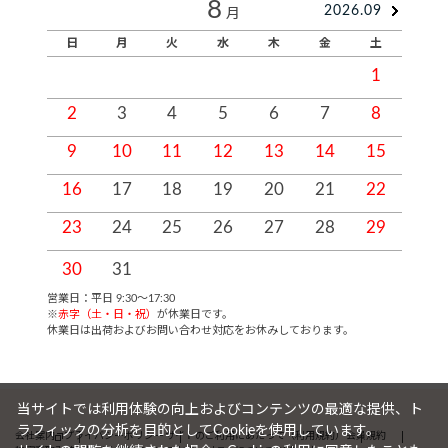
8
2026.09
月
日
月
火
水
木
金
土
1
2
3
4
5
6
7
8
9
10
11
12
13
14
15
1
16
17
18
19
20
21
22
2
23
24
25
26
27
28
29
2
30
31
営業日：平日 9:30～17:30
※
赤字（土・日・祝）
が休業日です。
休業日は出荷およびお問い合わせ対応をお休みしております。
当サイトでは利用体験の向上およびコンテンツの最適な提供、ト
ラフィックの分析を目的としてCookieを使用しています。
会社案内
プライバシーポリシー
サイトのご利用にあたって（利用規約）
会員規約