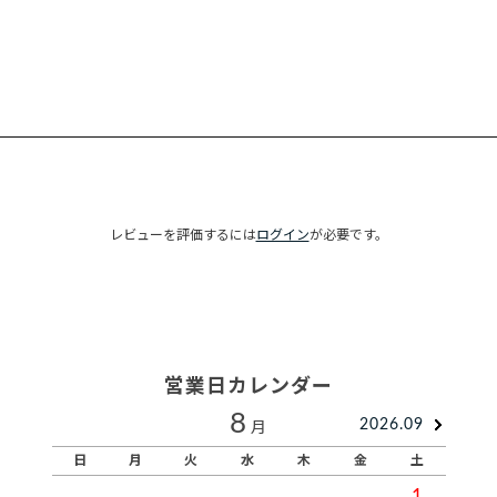
レビューを評価するには
ログイン
が必要です。
営業日カレンダー
8
2026.09
月
日
月
火
水
木
金
土
1