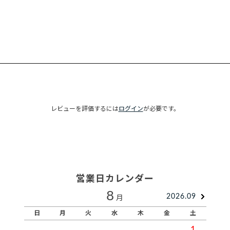
レビューを評価するには
ログイン
が必要です。
営業日カレンダー
8
2026.09
月
日
月
火
水
木
金
土
1