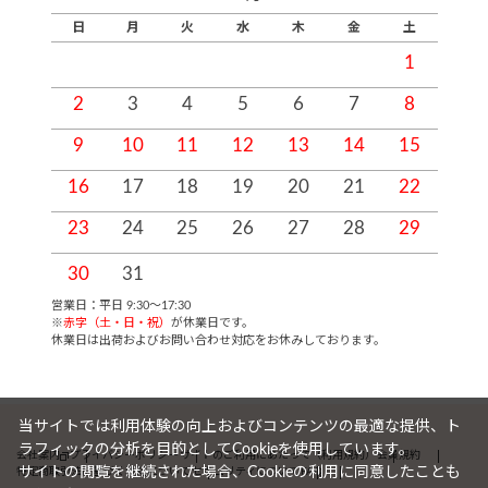
日
月
火
水
木
金
土
1
2
3
4
5
6
7
8
9
10
11
12
13
14
15
1
16
17
18
19
20
21
22
2
23
24
25
26
27
28
29
2
30
31
営業日：平日 9:30～17:30
※
赤字（土・日・祝）
が休業日です。
休業日は出荷およびお問い合わせ対応をお休みしております。
当サイトでは利用体験の向上およびコンテンツの最適な提供、ト
ラフィックの分析を目的としてCookieを使用しています。
会社案内
プライバシーポリシー
サイトのご利用にあたって（利用規約）
会員規約
サイトの閲覧を継続された場合、Cookieの利用に同意したことも
特定商取引法に基づく表記について
セキュリティについて
FAQ