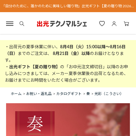
「自分のために、誰かのために美味しい贈り物」出光ギフト【夏の贈り物 2026】
・出荷元の夏季休業に伴い、
8月4日（火）15:00以降～8月16日
（日）
までのご注文は、
8月21日（金）以降
のお届けとなりま
す。
・
出光ギフト【夏の贈り物】
の「お中元注文締切日」以降のお申
し込みにつきましては、メーカー夏季休業後の出荷となるため、
お届けまでにお時間をいただく場合がございます。
ホーム
>
お祝い・返礼品
>
カタログギフト
>
奏
>
光彩（こうさい）