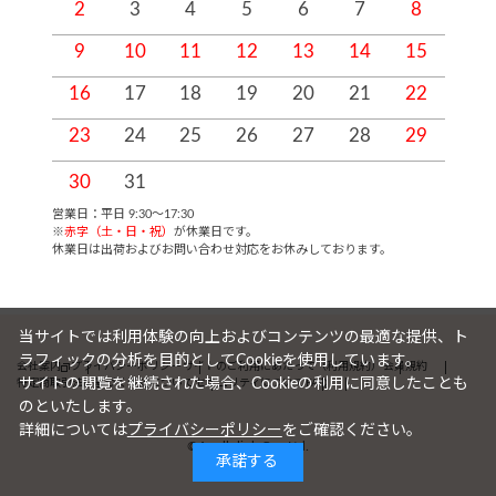
2
3
4
5
6
7
8
9
10
11
12
13
14
15
1
16
17
18
19
20
21
22
2
23
24
25
26
27
28
29
2
30
31
営業日：平日 9:30～17:30
※
赤字（土・日・祝）
が休業日です。
休業日は出荷およびお問い合わせ対応をお休みしております。
当サイトでは利用体験の向上およびコンテンツの最適な提供、ト
ラフィックの分析を目的としてCookieを使用しています。
会社案内
プライバシーポリシー
サイトのご利用にあたって（利用規約）
会員規約
サイトの閲覧を継続された場合、Cookieの利用に同意したことも
特定商取引法に基づく表記について
セキュリティについて
FAQ
のといたします。
詳細については
プライバシーポリシー
をご確認ください。
©Apollolink Co., Ltd.
承諾する