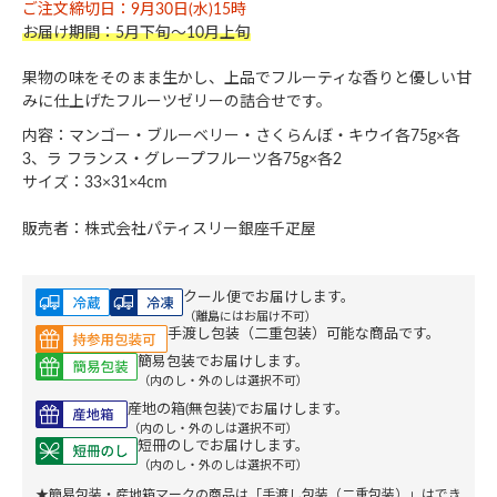
ご注文締切日：9月30日(水)15時
お届け期間：5月下旬～10月上旬
果物の味をそのまま生かし、上品でフルーティな香りと優しい甘
みに仕上げたフルーツゼリーの詰合せです。
内容：マンゴー・ブルーベリー・さくらんぼ・キウイ各75g×各
3、ラ フランス・グレープフルーツ各75g×各2
サイズ：33×31×4cm
販売者：株式会社パティスリー銀座千疋屋
クール便でお届けします。
（離島にはお届け不可）
手渡し包装（二重包装）可能な商品です。
簡易包装でお届けします。
（内のし・外のしは選択不可）
産地の箱(無包装)でお届けします。
（内のし・外のしは選択不可）
短冊のしでお届けします。
（内のし・外のしは選択不可）
★簡易包装・産地箱マークの商品は「手渡し包装（二重包装）」はでき