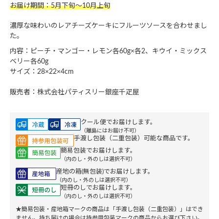
お届け期間：5月下旬～10月上旬
濃厚な味わいのレアチーズケーキにフルーツソースを合わせまし
た。
内容：ピーチ・マンゴー・レモン各60g×各2、キウイ・ミックス
ベリー各60g
サイズ：28×22×4cm
販売者：株式会社パティスリー銀座千疋屋
クール便でお届けします。
（離島にはお届け不可）
手渡し包装（二重包装）可能な商品です。
簡易包装でお届けします。
（内のし・外のしは選択不可）
産地の箱(無包装)でお届けします。
（内のし・外のしは選択不可）
短冊のしでお届けします。
（内のし・外のしは選択不可）
★簡易包装・産地箱マークの商品は「手渡し包装（二重包装）」はでき
ません。持ち届けの場合は持参用包装マークの商品からお選び下さい。