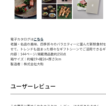
電子カタログは
こちら
老舗・名店の美味、四季折々のバラエティーに富んだ新鮮食材を
せて、トレンドも詰まった様々なギフトシーンでご活用できるギ
内容：144ページ/掲載商品数約250点
箱サイズ：約幅19×縦26×厚さ3cm
製造者：株式会社大和
ユーザーレビュー