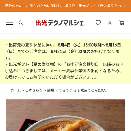
「自分のために、誰かのために美味しい贈り物」出光ギフト【夏の贈り物 2026】
・出荷元の夏季休業に伴い、
8月4日（火）15:00以降～8月16日
（日）
までのご注文は、
8月21日（金）以降
のお届けとなりま
す。
・
出光ギフト【夏の贈り物】
の「お中元注文締切日」以降のお申
し込みにつきましては、メーカー夏季休業後の出荷となるため、
お届けまでにお時間をいただく場合がございます。
ホーム
>
日本きらり
>
麺類
>
でらうま みそ煮込うどん(10入)