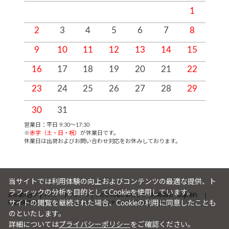
1
2
3
4
5
6
7
8
9
10
11
12
13
14
15
1
16
17
18
19
20
21
22
2
23
24
25
26
27
28
29
2
30
31
営業日：平日 9:30～17:30
※
赤字（土・日・祝）
が休業日です。
休業日は出荷およびお問い合わせ対応をお休みしております。
当サイトでは利用体験の向上およびコンテンツの最適な提供、ト
ラフィックの分析を目的としてCookieを使用しています。
会社案内
プライバシーポリシー
サイトのご利用にあたって（利用規約）
会員規約
サイトの閲覧を継続された場合、Cookieの利用に同意したことも
特定商取引法に基づく表記について
セキュリティについて
FAQ
のといたします。
詳細については
プライバシーポリシー
をご確認ください。