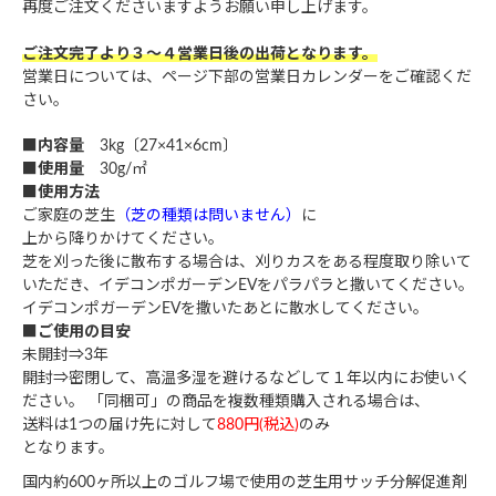
再度ご注文くださいますようお願い申し上げます。
ご注文完了より３～４営業日後の出荷となります。
営業日については、ページ下部の営業日カレンダーをご確認くだ
さい。
■内容量
3kg〔27×41×6cm〕
■使用量
30g/㎡
■使用方法
ご家庭の芝生
（芝の種類は問いません）
に
上から降りかけてください。
芝を刈った後に散布する場合は、刈りカスをある程度取り除いて
いただき、イデコンポガーデンEVをパラパラと撒いてください。
イデコンポガーデンEVを撒いたあとに散水してください。
■ご使用の目安
未開封⇒3年
開封⇒密閉して、高温多湿を避けるなどして１年以内にお使いく
ださい。 「同梱可」の商品を複数種類購入される場合は、
送料は1つの届け先に対して
880円(税込)
のみ
となります。
国内約600ヶ所以上のゴルフ場で使用の芝生用サッチ分解促進剤