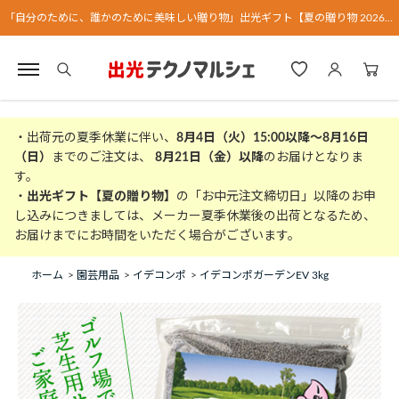
「自分のために、誰かのために美味しい贈り物」出光ギフト【夏の贈り物 2026】
・出荷元の夏季休業に伴い、
8月4日（火）15:00以降～8月16日
（日）
までのご注文は、
8月21日（金）以降
のお届けとなりま
す。
・
出光ギフト【夏の贈り物】
の「お中元注文締切日」以降のお申
し込みにつきましては、メーカー夏季休業後の出荷となるため、
お届けまでにお時間をいただく場合がございます。
ホーム
>
園芸用品
>
イデコンポ
>
イデコンポガーデンEV 3kg