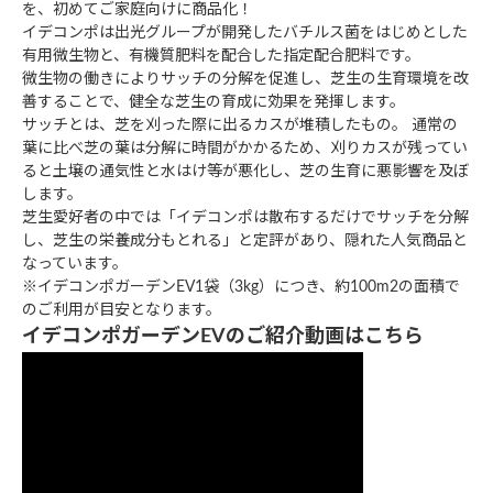
を、初めてご家庭向けに商品化！
イデコンポは出光グループが開発したバチルス菌をはじめとした
有用微生物と、有機質肥料を配合した指定配合肥料です。
微生物の働きによりサッチの分解を促進し、芝生の生育環境を改
善することで、健全な芝生の育成に効果を発揮します。
サッチとは、芝を刈った際に出るカスが堆積したもの。 通常の
葉に比べ芝の葉は分解に時間がかかるため、刈りカスが残ってい
ると土壌の通気性と水はけ等が悪化し、芝の生育に悪影響を及ぼ
します。
芝生愛好者の中では「イデコンポは散布するだけでサッチを分解
し、芝生の栄養成分もとれる」と定評があり、隠れた人気商品と
なっています。
※イデコンポガーデンEV1袋（3kg）につき、約100m
2
の面積で
のご利用が目安となります。
イデコンポガーデンEVのご紹介動画はこちら