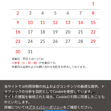
1
2
3
4
5
6
7
8
9
10
11
12
13
14
15
1
16
17
18
19
20
21
22
2
23
24
25
26
27
28
29
2
30
31
営業日：平日 9:30～17:30
※
赤字（土・日・祝）
が休業日です。
休業日は出荷およびお問い合わせ対応をお休みしております。
当サイトでは利用体験の向上およびコンテンツの最適な提供、ト
ラフィックの分析を目的としてCookieを使用しています。
会社案内
プライバシーポリシー
サイトのご利用にあたって（利用規約）
会員規約
サイトの閲覧を継続された場合、Cookieの利用に同意したことも
特定商取引法に基づく表記について
セキュリティについて
FAQ
のといたします。
詳細については
プライバシーポリシー
をご確認ください。